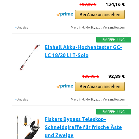
199,99 €
134,16 €
Bei Amazon ansehen
*
Preis inkl. MwSt., zzgl. Versandkosten
Anzeige
EMPFEHLUNG
Einhell Akku-Hochentaster GC-
LC 18/20 Li T-Solo
129,95 €
92,89 €
Bei Amazon ansehen
*
Preis inkl. MwSt., zzgl. Versandkosten
Anzeige
EMPFEHLUNG
Fiskars Bypass Teleskop-
Schneidgiraffe für frische Äste
und Zweige