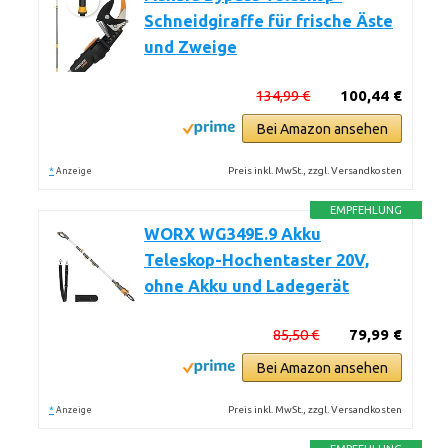
Schneidgiraffe für frische Äste
und Zweige
134,99 €
100,44 €
Bei Amazon ansehen
*
Preis inkl. MwSt., zzgl. Versandkosten
Anzeige
EMPFEHLUNG
WORX WG349E.9 Akku
Teleskop-Hochentaster 20V,
ohne Akku und Ladegerät
85,50 €
79,99 €
Bei Amazon ansehen
*
Preis inkl. MwSt., zzgl. Versandkosten
Anzeige