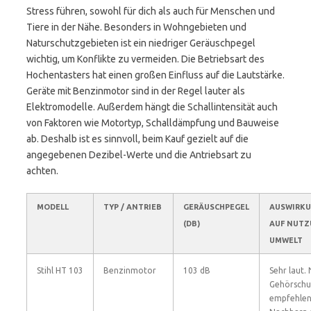
Stress führen, sowohl für dich als auch für Menschen und
Tiere in der Nähe. Besonders in Wohngebieten und
Naturschutzgebieten ist ein niedriger Geräuschpegel
wichtig, um Konflikte zu vermeiden. Die Betriebsart des
Hochentasters hat einen großen Einfluss auf die Lautstärke.
Geräte mit Benzinmotor sind in der Regel lauter als
Elektromodelle. Außerdem hängt die Schallintensität auch
von Faktoren wie Motortyp, Schalldämpfung und Bauweise
ab. Deshalb ist es sinnvoll, beim Kauf gezielt auf die
angegebenen Dezibel-Werte und die Antriebsart zu
achten.
MODELL
TYP / ANTRIEB
GERÄUSCHPEGEL
AUSWIRK
(DB)
AUF NUTZ
UMWELT
Stihl HT 103
Benzinmotor
103 dB
Sehr laut.
Gehörschu
empfehlen