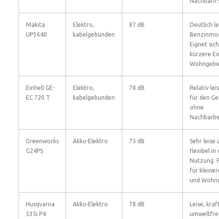
Nachbarn 
Makita
Elektro,
87 dB
Deutlich le
UP3640
kabelgebunden
Benzinmod
Eignet sich
kürzere Ei
Wohngebie
Einhell GE-
Elektro,
78 dB
Relativ leis
EC 720 T
kabelgebunden
für den G
ohne
Nachbarbe
Greenworks
Akku-Elektro
75 dB
Sehr leise
G24PS
flexibel in
Nutzung. 
für kleine
und Wohng
Husqvarna
Akku-Elektro
78 dB
Leise, kraf
535i P4
umweltfreu