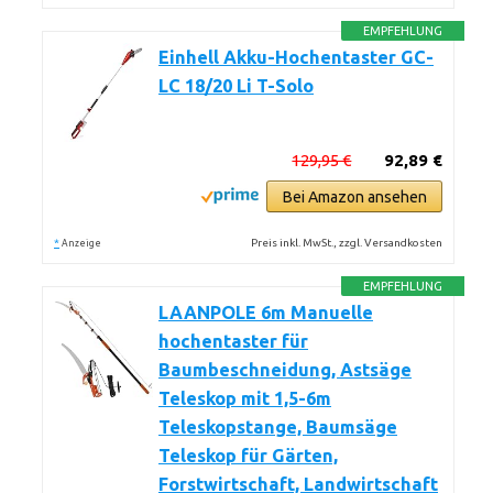
EMPFEHLUNG
Einhell Akku-Hochentaster GC-
LC 18/20 Li T-Solo
129,95 €
92,89 €
Bei Amazon ansehen
*
Preis inkl. MwSt., zzgl. Versandkosten
Anzeige
EMPFEHLUNG
LAANPOLE 6m Manuelle
hochentaster für
Baumbeschneidung, Astsäge
Teleskop mit 1,5-6m
Teleskopstange, Baumsäge
Teleskop für Gärten,
Forstwirtschaft, Landwirtschaft