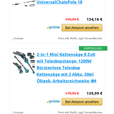
UniversalChainPole 18
199,99 €
134,16 €
Bei Amazon ansehen
*
Preis inkl. MwSt., zzgl. Versandkosten
Anzeige
EMPFEHLUNG
2-in-1 Mini Kettensäge 8 Zoll
mit Teleskopstange, 1200W
Bürstenlose Teleskop
Kettensäge mit 2 Akku, 50ml
Öltank, Arbeitsreichweite 4M
179,99 €
139,99 €
Bei Amazon ansehen
*
Preis inkl. MwSt., zzgl. Versandkosten
Anzeige