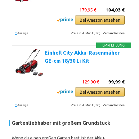
179,95 €
104,03 €
Bei Amazon ansehen
*
Preis inkl. MwSt., zzgl. Versandkosten
Anzeige
EMPFEHLUNG
Einhell City Akku-Rasenmäher
GE-cm 18/30 Li Kit
129,90 €
99,99 €
Bei Amazon ansehen
*
Preis inkl. MwSt., zzgl. Versandkosten
Anzeige
Gartenliebhaber mit großem Grundstück
Wenn du einen großen Garten hast, ist der Akku-