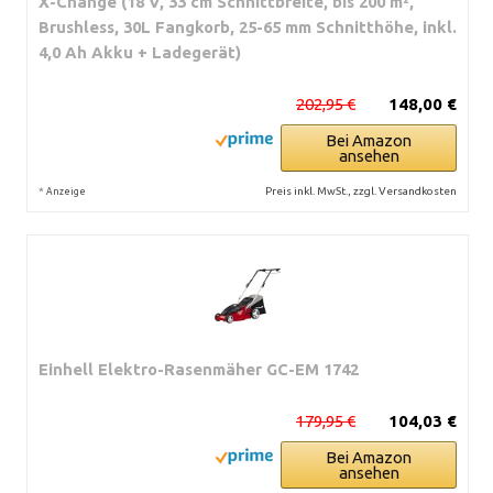
X-Change (18 V, 33 cm Schnittbreite, bis 200 m²,
Brushless, 30L Fangkorb, 25-65 mm Schnitthöhe, inkl.
4,0 Ah Akku + Ladegerät)
202,95 €
148,00 €
Bei Amazon
ansehen
*
Preis inkl. MwSt., zzgl. Versandkosten
Anzeige
Einhell Elektro-Rasenmäher GC-EM 1742
179,95 €
104,03 €
Bei Amazon
ansehen