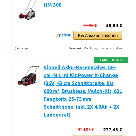
HM 300
78,95 €
59,94 €
Bei Amazon ansehen
*
Preis inkl. MwSt., zzgl. Versandkosten
Anzeige
EMPFEHLUNG
Einhell Akku-Rasenmäher GE-
cm 43 Li M Kit Power X-Change
(36V, 43 cm Schnittbreite, bis
600 m², Brushless, Mulch-Kit, 63L
Fangkorb, 25-75 mm
Schnitthöhe, inkl. 2X 4,0Ah + 2X
Ladegerät)
424,95 €
277,43 €