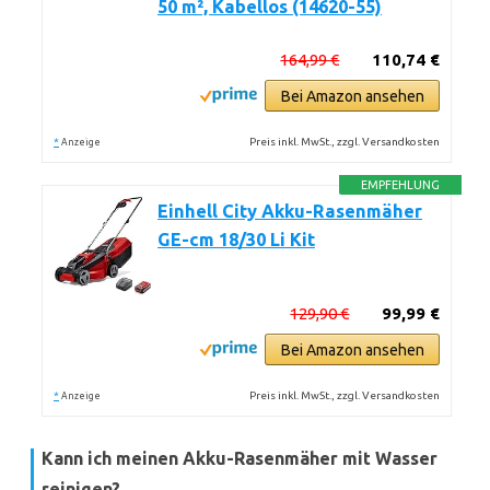
50 m², Kabellos (14620-55)
164,99 €
110,74 €
Bei Amazon ansehen
*
Preis inkl. MwSt., zzgl. Versandkosten
Anzeige
EMPFEHLUNG
Einhell City Akku-Rasenmäher
GE-cm 18/30 Li Kit
129,90 €
99,99 €
Bei Amazon ansehen
*
Preis inkl. MwSt., zzgl. Versandkosten
Anzeige
Kann ich meinen Akku-Rasenmäher mit Wasser
reinigen?