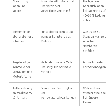
Akku richtig
Erhält die Akku-Kapazität
Nach jedem
laden und
und verhindert
Gebrauch laden,
lagern
vorzeitigen Verschleiß
bei Lagerung auf
40–60 % Ladung
achten
Messerklinge
Für sauberen Schnitt und
Alle 20 bis 30
überprüfen und
weniger Belastung des
Stunden Mähzeit
schärfen
Motors
oder bei
sichtbaren
Schäden
Regelmäßige
Verhindert lockere Teile
Monatlich oder
Kontrolle der
und sorgt für optimale
vor Saisonbeginn
Schrauben und
Kühlung
Motorlüftung
Aufbewahrung
Schützt vor Feuchtigkeit
Während der
an trockenem,
und
Winterpause ode
kühlen Ort
Temperaturschwankungen
bei längeren
Pausen