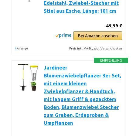
Edelstahl, Zwiebel-Stecher mit
Stiel aus Esche, Länge: 101 cm
49,99 €
Bei Amazon ansehen
*
Preis inkl. MwSt., zzgl. Versandkosten
Anzeige
EMPFEHLUNG
Jardineer
Blumenzwiebelpflanzer 3er Set,
mit einem kleinen
Zwiebelpflanzer & Handtuch,
mit langem Griff & gezacktem
Boden, Blumenzwiebel Stecher
zum Graben, Erdeproben &
Umpflanzen