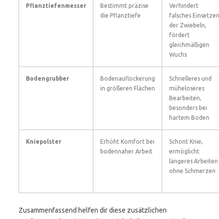
Pflanztiefenmesser
Bestimmt präzise
Verhindert
die Pflanztiefe
falsches Einsetze
der Zwiebeln,
fördert
gleichmäßigen
Wuchs
Bodengrubber
Bodenauflockerung
Schnelleres und
in größeren Flächen
müheloseres
Bearbeiten,
besonders bei
hartem Boden
Kniepolster
Erhöht Komfort bei
Schont Knie,
bodennaher Arbeit
ermöglicht
längeres Arbeiten
ohne Schmerzen
Zusammenfassend helfen dir diese zusätzlichen