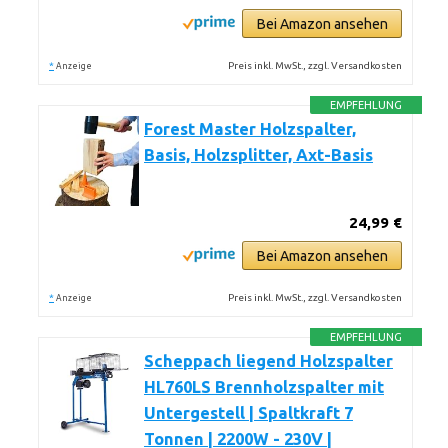
Bei Amazon ansehen
*
Preis inkl. MwSt., zzgl. Versandkosten
Anzeige
EMPFEHLUNG
Forest Master Holzspalter,
Basis, Holzsplitter, Axt-Basis
24,99 €
Bei Amazon ansehen
*
Preis inkl. MwSt., zzgl. Versandkosten
Anzeige
EMPFEHLUNG
Scheppach liegend Holzspalter
HL760LS Brennholzspalter mit
Untergestell | Spaltkraft 7
Tonnen | 2200W - 230V |