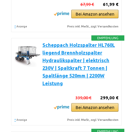
67,99 €
61,99 €
Bei Amazon ansehen
*
Preis inkl. MwSt., zzgl. Versandkosten
Anzeige
EMPFEHLUNG
Scheppach Holzspalter HL760L
liegend Brennholzspalter
Hydraulikspalter | elektrisch
230V | Spaltkraft 7 Tonnen |
Spaltlänge 520mm | 2200W
Leistung
339,00 €
299,00 €
Bei Amazon ansehen
*
Preis inkl. MwSt., zzgl. Versandkosten
Anzeige
EMPFEHLUNG