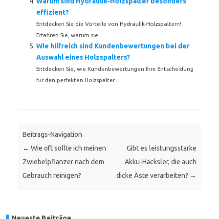
Warum sind Hydraulik-Holzspalter besonders
effizient?
Entdecken Sie die Vorteile von Hydraulik-Holzspaltern!
Erfahren Sie, warum sie...
Wie hilfreich sind Kundenbewertungen bei der
Auswahl eines Holzspalters?
Entdecken Sie, wie Kundenbewertungen Ihre Entscheidung
für den perfekten Holzspalter...
Beitrags-Navigation
←
Wie oft sollte ich meinen
Gibt es leistungsstarke
Zwiebelpflanzer nach dem
Akku-Häcksler, die auch
Gebrauch reinigen?
dicke Äste verarbeiten?
→
Neueste Beiträge