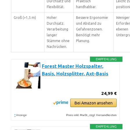
Durchsatz und
Praktisch
Leicht z
Flexibilität.
handhabbar.
position
Groß (>1,5 m)
Hoher
Bessere Ergonomie
Weniger
Durchsatz.
und Abstand zu
Erforder
Verarbeitung
Gefahrenzonen.
ebenen
langer
Benötigt mehr
Untergr
Stämme ohne
Planung.
Nachrücken.
EMPFEHLUNG
Forest Master Holzspalter,
Basis, Holzsplitter, Axt-Basis
24,99 €
Bei Amazon ansehen
*
Preis inkl. MwSt., zzgl. Versandkosten
Anzeige
EMPFEHLUNG