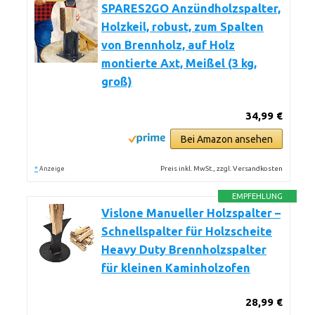
SPARES2GO Anzündholzspalter,
Holzkeil, robust, zum Spalten
von Brennholz, auf Holz
montierte Axt, Meißel (3 kg,
groß)
34,99 €
Bei Amazon ansehen
*
Preis inkl. MwSt., zzgl. Versandkosten
Anzeige
EMPFEHLUNG
Vislone Manueller Holzspalter –
Schnellspalter für Holzscheite
Heavy Duty Brennholzspalter
für kleinen Kaminholzofen
28,99 €