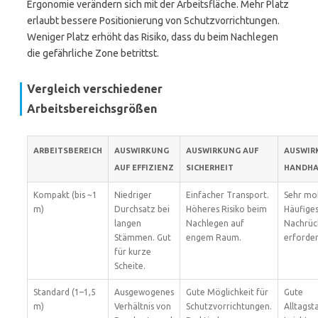
Ergonomie verändern sich mit der Arbeitsfläche. Mehr Platz
erlaubt bessere Positionierung von Schutzvorrichtungen.
Weniger Platz erhöht das Risiko, dass du beim Nachlegen
die gefährliche Zone betrittst.
Vergleich verschiedener
Arbeitsbereichsgrößen
ARBEITSBEREICH
AUSWIRKUNG
AUSWIRKUNG AUF
AUSWIR
AUF EFFIZIENZ
SICHERHEIT
HANDH
Kompakt (bis ~1
Niedriger
Einfacher Transport.
Sehr mob
m)
Durchsatz bei
Höheres Risiko beim
Häufige
langen
Nachlegen auf
Nachrüc
Stämmen. Gut
engem Raum.
erforder
für kurze
Scheite.
Standard (1–1,5
Ausgewogenes
Gute Möglichkeit für
Gute
m)
Verhältnis von
Schutzvorrichtungen.
Alltagst