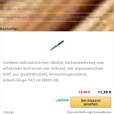
akkubetriebenen?
Wie laut ist ein Holzspalter?
Wie lange hält eine Akku-Ladung bei Akku-Häckslern im Praxiseinsatz?
Bestseller
Gardena Unkrautstecher: Ideales Gartenwerkzeug zum
effektiven Entfernen von Unkraut, mit ergonomischem
Griff, aus Qualitätsstahl, korrosionsgeschützt,
Arbeitslänge 14,5 cm (8935-20)
12,49 €
11,39 €
Bei Amazon
ansehen
*
Preis inkl. MwSt., zzgl. Versandkosten
Anzeige