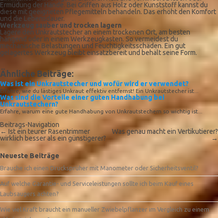
Ermüdung der Hände. Bei Griffen aus Holz oder Kunststoff kannst du
diese mit geeigneten Pflegemitteln behandeln. Das erhöht den Komfort
und die Lebensdauer.
Werkzeug sauber und trocken lagern
Lagere den Unkrautstecher an einem trockenen Ort, am besten
hängend oder in einem Werkzeugkasten. So vermeidest du
mechanische Belastungen und Feuchtigkeitsschäden. Ein gut
gelagertes Werkzeug bleibt einsatzbereit und behält seine Form.
Ähnliche Beiträge:
Was ist ein Unkrautstecher und wofür wird er verwendet?
Erfahre, wie du lästiges Unkraut effektiv entfernst! Ein Unkrautstecher ist...
Was sind die Vorteile einer guten Handhabung bei
Unkrautstechern?
Erfahre, warum eine gute Handhabung von Unkrautstechern so wichtig ist...
Beitrags-Navigation
←
Ist ein teurer Rasentrimmer
Was genau macht ein Vertikutierer?
wirklich besser als ein günstigerer?
→
Neueste Beiträge
Brauche ich einen Drucksprüher mit Manometer oder Sicherheitsventil?
Auf welche Garantie- und Serviceleistungen sollte ich beim Kauf eines
Laubsaugers achten?
Wie viel Kraft braucht ein manueller Zwiebelpflanzer im Vergleich zu einem