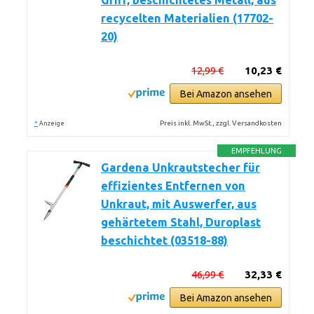
Griff, beschichtetes Metall, aus
recycelten Materialien (17702-
20)
12,99 €
10,23 €
Bei Amazon ansehen
*
Preis inkl. MwSt., zzgl. Versandkosten
Anzeige
EMPFEHLUNG
Gardena Unkrautstecher für
effizientes Entfernen von
Unkraut, mit Auswerfer, aus
gehärtetem Stahl, Duroplast
beschichtet (03518-88)
46,99 €
32,33 €
Bei Amazon ansehen