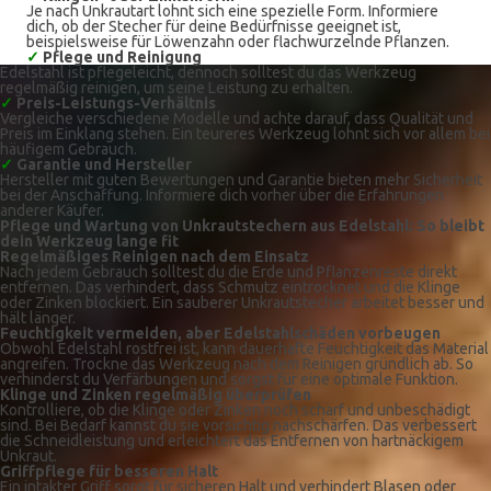
Je nach Unkrautart lohnt sich eine spezielle Form. Informiere
dich, ob der Stecher für deine Bedürfnisse geeignet ist,
beispielsweise für Löwenzahn oder flachwurzelnde Pflanzen.
✓
Pflege und Reinigung
Edelstahl ist pflegeleicht, dennoch solltest du das Werkzeug
regelmäßig reinigen, um seine Leistung zu erhalten.
✓
Preis-Leistungs-Verhältnis
Vergleiche verschiedene Modelle und achte darauf, dass Qualität und
Preis im Einklang stehen. Ein teureres Werkzeug lohnt sich vor allem bei
häufigem Gebrauch.
✓
Garantie und Hersteller
Hersteller mit guten Bewertungen und Garantie bieten mehr Sicherheit
bei der Anschaffung. Informiere dich vorher über die Erfahrungen
anderer Käufer.
Pflege und Wartung von Unkrautstechern aus Edelstahl: So bleibt
dein Werkzeug lange fit
Regelmäßiges Reinigen nach dem Einsatz
Nach jedem Gebrauch solltest du die Erde und Pflanzenreste direkt
entfernen. Das verhindert, dass Schmutz eintrocknet und die Klinge
oder Zinken blockiert. Ein sauberer Unkrautstecher arbeitet besser und
hält länger.
Feuchtigkeit vermeiden, aber Edelstahlschäden vorbeugen
Obwohl Edelstahl rostfrei ist, kann dauerhafte Feuchtigkeit das Material
angreifen. Trockne das Werkzeug nach dem Reinigen gründlich ab. So
verhinderst du Verfärbungen und sorgst für eine optimale Funktion.
Klinge und Zinken regelmäßig überprüfen
Kontrolliere, ob die Klinge oder Zinken noch scharf und unbeschädigt
sind. Bei Bedarf kannst du sie vorsichtig nachschärfen. Das verbessert
die Schneidleistung und erleichtert das Entfernen von hartnäckigem
Unkraut.
Griffpflege für besseren Halt
Ein intakter Griff sorgt für sicheren Halt und verhindert Blasen oder