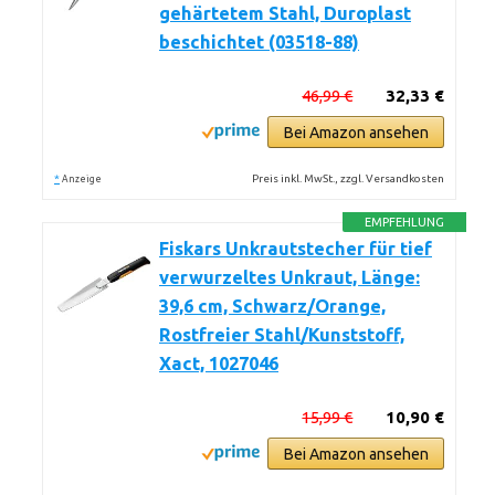
gehärtetem Stahl, Duroplast
beschichtet (03518-88)
46,99 €
32,33 €
Bei Amazon ansehen
*
Preis inkl. MwSt., zzgl. Versandkosten
Anzeige
EMPFEHLUNG
Fiskars Unkrautstecher für tief
verwurzeltes Unkraut, Länge:
39,6 cm, Schwarz/Orange,
Rostfreier Stahl/Kunststoff,
Xact, 1027046
15,99 €
10,90 €
Bei Amazon ansehen