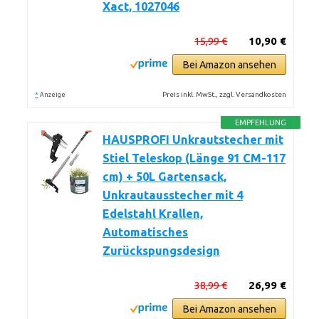
Xact, 1027046
15,99 €
10,90 €
Bei Amazon ansehen
*
Preis inkl. MwSt., zzgl. Versandkosten
Anzeige
EMPFEHLUNG
HAUSPROFI Unkrautstecher mit
Stiel Teleskop (Länge 91 CM-117
cm) + 50L Gartensack,
Unkrautausstecher mit 4
Edelstahl Krallen,
Automatisches
Zurückspungsdesign
38,99 €
26,99 €
Bei Amazon ansehen