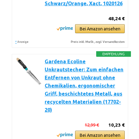
Schwarz/Orange, Xact, 1020126
48,24 €
Bei Amazon ansehen
*
Preis inkl. MwSt., zzgl. Versandkosten
Anzeige
EMPFEHLUNG
Gardena Ecoline
Unkrautstecher: Zum einfachen
Entfernen von Unkraut ohne
Chemikalien, ergonomischer
Griff, beschichtetes Metall, aus
recycelten Materialien (17702-
20)
12,99 €
10,23 €
Bei Amazon ansehen