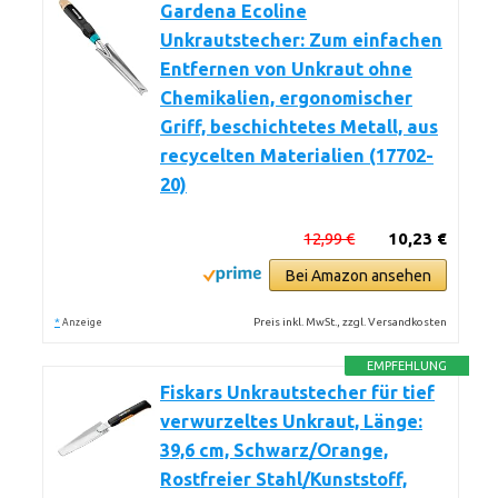
Gardena Ecoline
Unkrautstecher: Zum einfachen
Entfernen von Unkraut ohne
Chemikalien, ergonomischer
Griff, beschichtetes Metall, aus
recycelten Materialien (17702-
20)
12,99 €
10,23 €
Bei Amazon ansehen
*
Preis inkl. MwSt., zzgl. Versandkosten
Anzeige
EMPFEHLUNG
Fiskars Unkrautstecher für tief
verwurzeltes Unkraut, Länge:
39,6 cm, Schwarz/Orange,
Rostfreier Stahl/Kunststoff,