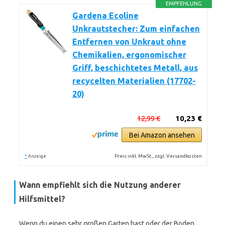
EMPFEHLUNG
Gardena Ecoline
Unkrautstecher: Zum einfachen
Entfernen von Unkraut ohne
Chemikalien, ergonomischer
Griff, beschichtetes Metall, aus
recycelten Materialien (17702-
20)
12,99 €
10,23 €
Bei Amazon ansehen
*
Preis inkl. MwSt., zzgl. Versandkosten
Anzeige
Wann empfiehlt sich die Nutzung anderer
Hilfsmittel?
Wenn du einen sehr großen Garten hast oder der Boden