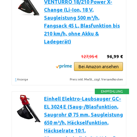
VENTURRO 18/210 Power X-
Change (Li-Ion, 18 V,
Saugleistung 500 m³/h,
Fangsack 45 L, Blasfunktion bis
210 km/h, ohne Akku &
Ladegerät)
127,95 €
96,99 €
Bei Amazon ansehen
*
Preis inkl. MwSt., zzgl. Versandkosten
Anzeige
EMPFEHLUNG
Einhell Elektro-Laubsauger GC-
EL 3024 E (Saug-/Blasfunktion,
Saugrohr Ø 75 mm, Saugleistung
650 m³/h, Häckselfunktion,
Häckselrate 10:1,