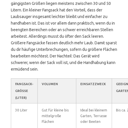
gängigsten Größen liegen meistens zwischen 30 und 50
Litern. Ein kleiner Fangsack hat den Vorteil, dass der
Laubsauger insgesamt leichter bleibt und einfacher zu
handhaben ist. Das ist vor allem dann praktisch, wenn du in
beengten Bereichen oder an schwer erreichbaren Stellen
arbeitest. Allerdings musst du öfter den Sack leeren.
Größere Fangsäcke fassen deutlich mehr Laub. Damit sparst
du dir häufige Unterbrechungen, sofern du größere Flächen
bearbeiten möchtest. Der Nachteil: Das Gerät wird
schwerer, wenn der Sack voll ist, und die Handhabung kann
ermüdend sein.
FANGSACK-
VOLUMEN
EINSATZZWECK
GEEIG
GRÖSSE (
GARTE
LITER)
30 Liter
Gut für kleine bis
Ideal bei kleinem
Bis ca.
mittelgroße
Garten, Terrasse
Flächen
oder Beeten