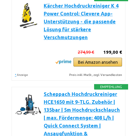
Kärcher Hochdruckreiniger K 4
Power Control: Clevere App-
Unterstützung - die passende
Lösung für stärkere
Verschmutzungen
274,99 €
199,00 €
Bei Amazon ansehen
*
Preis inkl. MwSt., zzgl. Versandkosten
Anzeige
EMPFEHLUNG
Scheppach Hochdruckreiniger
HCE1650 mit 9-TLG. Zubehör |
135bar | 5m Hochdruckschlauch
| max. Fördermenge: 408 L/h |
Quick Connect System |
Ansaugfunktion &