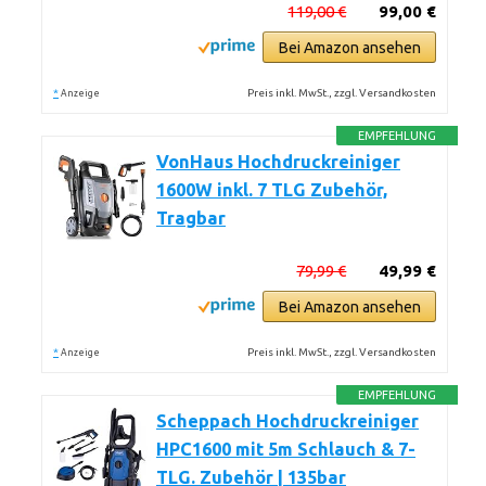
119,00 €
99,00 €
Bei Amazon ansehen
*
Preis inkl. MwSt., zzgl. Versandkosten
Anzeige
EMPFEHLUNG
VonHaus Hochdruckreiniger
1600W inkl. 7 TLG Zubehör,
Tragbar
79,99 €
49,99 €
Bei Amazon ansehen
*
Preis inkl. MwSt., zzgl. Versandkosten
Anzeige
EMPFEHLUNG
Scheppach Hochdruckreiniger
HPC1600 mit 5m Schlauch & 7-
TLG. Zubehör | 135bar