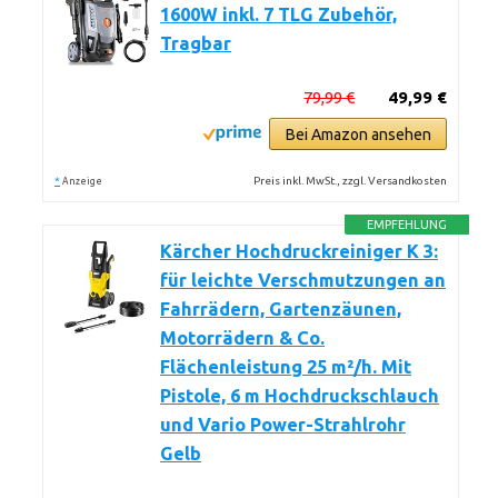
1600W inkl. 7 TLG Zubehör,
Tragbar
79,99 €
49,99 €
Bei Amazon ansehen
*
Preis inkl. MwSt., zzgl. Versandkosten
Anzeige
EMPFEHLUNG
Kärcher Hochdruckreiniger K 3:
für leichte Verschmutzungen an
Fahrrädern, Gartenzäunen,
Motorrädern & Co.
Flächenleistung 25 m²/h. Mit
Pistole, 6 m Hochdruckschlauch
und Vario Power-Strahlrohr
Gelb