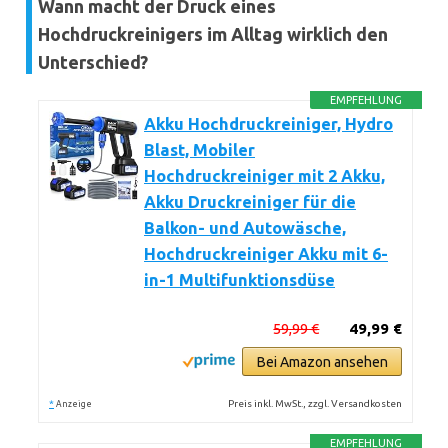
Wann macht der Druck eines
Hochdruckreinigers im Alltag wirklich den
Unterschied?
EMPFEHLUNG
Akku Hochdruckreiniger, Hydro
Blast, Mobiler
Hochdruckreiniger mit 2 Akku,
Akku Druckreiniger für die
Balkon- und Autowäsche,
Hochdruckreiniger Akku mit 6-
in-1 Multifunktionsdüse
59,99 €
49,99 €
Bei Amazon ansehen
*
Preis inkl. MwSt., zzgl. Versandkosten
Anzeige
EMPFEHLUNG