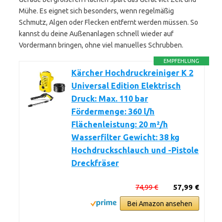
Mühe. Es eignet sich besonders, wenn regelmäßig
Schmutz, Algen oder Flecken entfernt werden müssen. So
kannst du deine Außenanlagen schnell wieder auf
Vordermann bringen, ohne viel manuelles Schrubben.
EMPFEHLUNG
Kärcher Hochdruckreiniger K 2
Universal Edition Elektrisch
Druck: Max. 110 bar
Fördermenge: 360 l/h
Flächenleistung: 20 m²/h
Wasserfilter Gewicht: 38 kg
Hochdruckschlauch und -Pistole
Dreckfräser
74,99 €
57,99 €
Bei Amazon ansehen