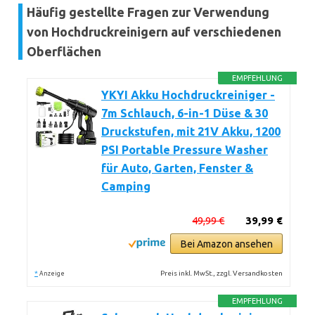
Häufig gestellte Fragen zur Verwendung
von Hochdruckreinigern auf verschiedenen
Oberflächen
EMPFEHLUNG
YKYI Akku Hochdruckreiniger -
7m Schlauch, 6-in-1 Düse & 30
Druckstufen, mit 21V Akku, 1200
PSI Portable Pressure Washer
für Auto, Garten, Fenster &
Camping
49,99 €
39,99 €
Bei Amazon ansehen
*
Preis inkl. MwSt., zzgl. Versandkosten
Anzeige
EMPFEHLUNG