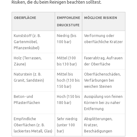
Risiken, die du beim Reinigen beachten solltest.
OBERFLÄCHE
EMPFOHLENE
MÖGLICHE RISIKEN
DRUCKSTUFE
Kunststoff (z. B.
Niedrig (bis
Verformung oder
Gartenmöbel,
100 bar)
oberflächliche Kratzer
Pflanzenkübel)
Holz (Terrassen,
Mittel (100
Faserabtrag, Aufrauen
Zäune)
bis 130 bar)
der Oberfläche
Naturstein (z. B.
Mittel bis
Oberflächenschäden,
Granit, Sandstein)
hoch (130 bis
Verfärbungen bei
150 bar)
weichen Steinen
Beton- und
Hoch (150 bis
Ausspülung von feinen
Pflasterflächen
180 bar)
Körnern bei zu naher
Entfernung
Empfindliche
Sehr niedrig
Absplitterungen,
Oberflächen (z. B.
(unter 100
Kratzer,
lackiertes Metall, Glas)
bar)
Beschädigungen