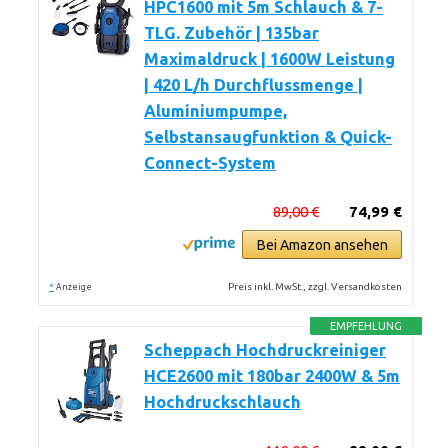
HPC1600 mit 5m Schlauch & 7-
TLG. Zubehör | 135bar
Maximaldruck | 1600W Leistung
| 420 L/h Durchflussmenge |
Aluminiumpumpe,
Selbstansaugfunktion & Quick-
Connect-System
89,00 €
74,99 €
Bei Amazon ansehen
*
Preis inkl. MwSt., zzgl. Versandkosten
Anzeige
EMPFEHLUNG
Scheppach Hochdruckreiniger
HCE2600 mit 180bar 2400W & 5m
Hochdruckschlauch