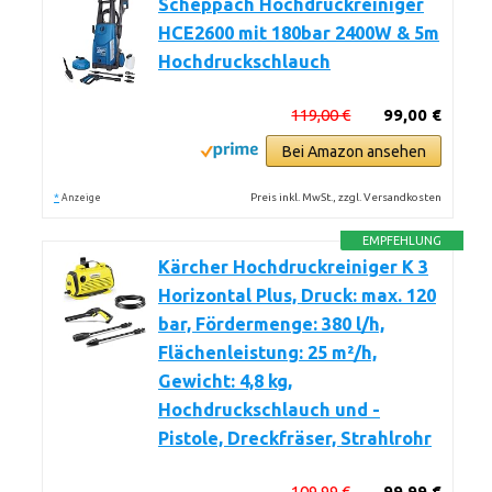
Scheppach Hochdruckreiniger
HCE2600 mit 180bar 2400W & 5m
Hochdruckschlauch
119,00 €
99,00 €
Bei Amazon ansehen
*
Preis inkl. MwSt., zzgl. Versandkosten
Anzeige
EMPFEHLUNG
Kärcher Hochdruckreiniger K 3
Horizontal Plus, Druck: max. 120
bar, Fördermenge: 380 l/h,
Flächenleistung: 25 m²/h,
Gewicht: 4,8 kg,
Hochdruckschlauch und -
Pistole, Dreckfräser, Strahlrohr
109,99 €
99,99 €