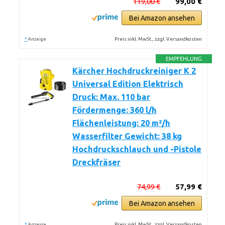
119,00 €
99,00 €
Bei Amazon ansehen
*
Preis inkl. MwSt., zzgl. Versandkosten
Anzeige
EMPFEHLUNG
Kärcher Hochdruckreiniger K 2
Universal Edition Elektrisch
Druck: Max. 110 bar
Fördermenge: 360 l/h
Flächenleistung: 20 m²/h
Wasserfilter Gewicht: 38 kg
Hochdruckschlauch und -Pistole
Dreckfräser
74,99 €
57,99 €
Bei Amazon ansehen
*
Preis inkl. MwSt., zzgl. Versandkosten
Anzeige