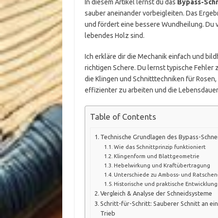
In diesem Artikel lernst du das
Bypass-Sch
sauber aneinander vorbeigleiten. Das Ergebn
und fördert eine bessere Wundheilung. Du v
lebendes Holz sind.
Ich erkläre dir die Mechanik einfach und bi
richtigen Schere. Du lernst typische Fehle
die Klingen und Schnitttechniken für Rosen, 
effizienter zu arbeiten und die Lebensdaue
Table of Contents
Technische Grundlagen des Bypass-Schne
Wie das Schnittprinzip funktioniert
Klingenform und Blattgeometrie
Hebelwirkung und Kraftübertragung
Unterschiede zu Amboss- und Ratsche
Historische und praktische Entwicklung
Vergleich & Analyse der Schneidsysteme
Schritt-für-Schritt: Sauberer Schnitt an e
Trieb