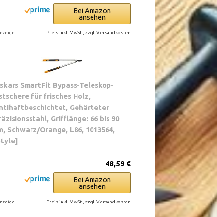
Bei Amazon
ansehen
Preis inkl. MwSt., zzgl. Versandkosten
nzeige
iskars SmartFit Bypass-Teleskop-
stschere für frisches Holz,
ntihaftbeschichtet, Gehärteter
räzisionsstahl, Grifflänge: 66 bis 90
m, Schwarz/Orange, L86, 1013564,
Style]
48,59 €
Bei Amazon
ansehen
Preis inkl. MwSt., zzgl. Versandkosten
nzeige