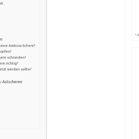
en
*
A
em
s eine Amboss-Schere?
härfen?
here schneiden?
ere richtig?
etzt werden sollte?
s-Astscheren