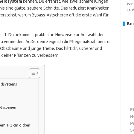
neidsystem
kennen. Du erfährst, wie zwei scharfe Klingen
Wie
is sind glatte, saubere Schnitte. Das reduziert Krankheiten
Lau
erstehst, warum Bypass-Astscheren oft die erste Wahl für
Bes
ldhaft. Du bekommst praktische Hinweise zur Auswahl der
r zu vermeiden. Außerdem zeige ich dir Pflegemaßnahmen für
Obstbäume und junge Triebe. Das hilft dir, sicherer und
r deiner Pflanzen zu verbessern.
idsystems
n-Systemen
F
H
P
inem 1–2 cm dicken
S