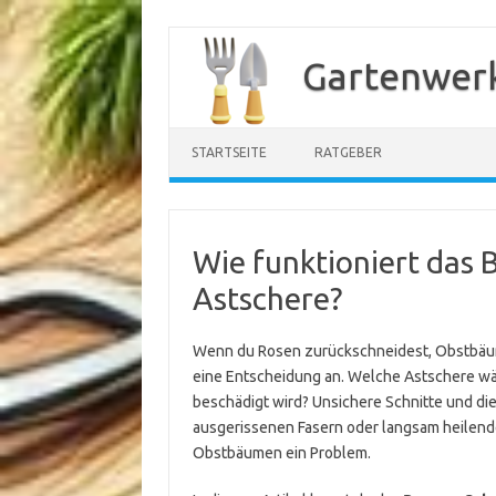
Zum
Inhalt
Gartenwer
springen
STARTSEITE
RATGEBER
Wie funktioniert das 
Astschere?
Wenn du Rosen zurückschneidest, Obstbäume 
eine Entscheidung an. Welche Astschere wähl
beschädigt wird? Unsichere Schnitte und di
ausgerissenen Fasern oder langsam heilend
Obstbäumen ein Problem.