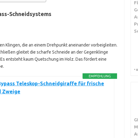
F
G
ass-Schneidsystems
A
P
S
en Klingen, die an einem Drehpunkt aneinander vorbeigleiten.
Schließen gleitet die scharfe Schneide an der Gegenklinge
. Es entsteht kaum Quetschung im Holz. Das fördert eine
e.
*
A
EMPFEHLUNG
Bypass Teleskop-Schneidgiraffe für frische
d Zweige
G
M
A