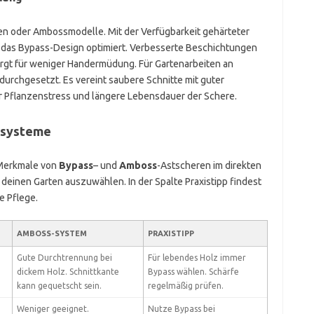
n oder Ambossmodelle. Mit der Verfügbarkeit gehärteter
e das Bypass-Design optimiert. Verbesserte Beschichtungen
gt für weniger Handermüdung. Für Gartenarbeiten an
urchgesetzt. Es vereint saubere Schnitte mit guter
r Pflanzenstress und längere Lebensdauer der Schere.
dsysteme
 Merkmale von
Bypass
– und
Amboss
-Astscheren im direkten
für deinen Garten auszuwählen. In der Spalte Praxistipp findest
e Pflege.
AMBOSS-SYSTEM
PRAXISTIPP
Gute Durchtrennung bei
Für lebendes Holz immer
dickem Holz. Schnittkante
Bypass wählen. Schärfe
kann gequetscht sein.
regelmäßig prüfen.
Weniger geeignet.
Nutze Bypass bei