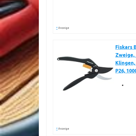
*
Anzeige
Fiskars 
Zweige, 
Klingen,
P26, 100
*
Anzeige