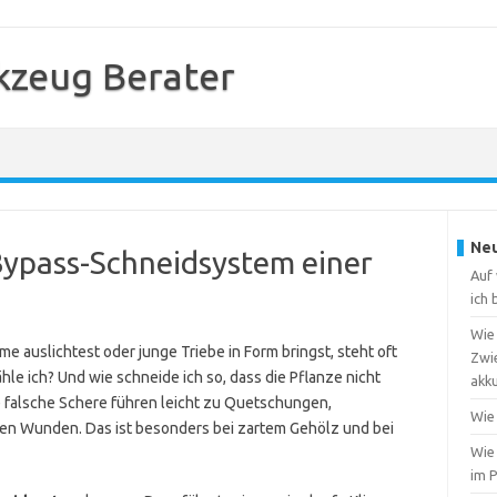
kzeug Berater
Neu
Bypass-Schneidsystem einer
Auf 
ich
Wie 
auslichtest oder junge Triebe in Form bringst, steht oft
Zwi
e ich? Und wie schneide ich so, dass die Pflanze nicht
akk
e falsche Schere führen leicht zu Quetschungen,
Wie 
en Wunden. Das ist besonders bei zartem Gehölz und bei
Wie
im 