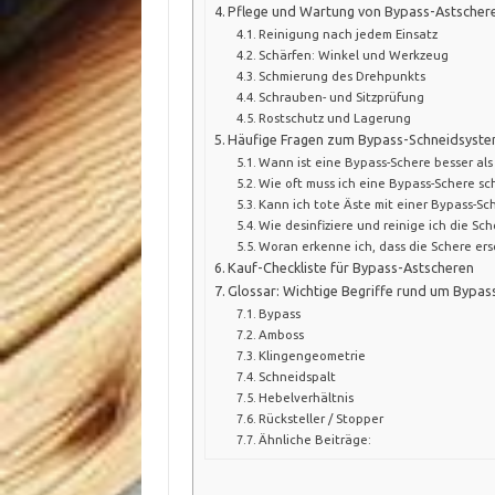
Pflege und Wartung von Bypass-Astscher
Reinigung nach jedem Einsatz
Schärfen: Winkel und Werkzeug
Schmierung des Drehpunkts
Schrauben- und Sitzprüfung
Rostschutz und Lagerung
Häufige Fragen zum Bypass-Schneidsyst
Wann ist eine Bypass-Schere besser al
Wie oft muss ich eine Bypass-Schere sc
Kann ich tote Äste mit einer Bypass-Sc
Wie desinfiziere und reinige ich die Sch
Woran erkenne ich, dass die Schere ers
Kauf-Checkliste für Bypass-Astscheren
Glossar: Wichtige Begriffe rund um Bypas
Bypass
Amboss
Klingengeometrie
Schneidspalt
Hebelverhältnis
Rücksteller / Stopper
Ähnliche Beiträge: