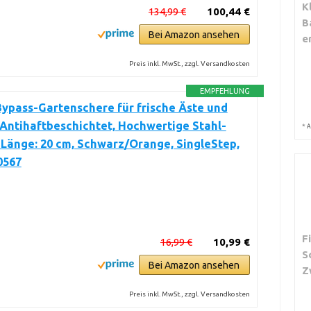
K
134,99 €
100,44 €
B
Bei Amazon ansehen
e
Preis inkl. MwSt., zzgl. Versandkosten
EMPFEHLUNG
Bypass-Gartenschere für frische Äste und
Antihaftbeschichtet, Hochwertige Stahl-
*
A
 Länge: 20 cm, Schwarz/Orange, SingleStep,
0567
F
16,99 €
10,99 €
S
Bei Amazon ansehen
Z
Preis inkl. MwSt., zzgl. Versandkosten