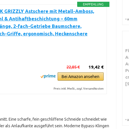
EMPFEHLUNG
 GRIZZLY Astschere mit Metall-Amboss,
hl & Antihaftbeschichtung – 60mm
*
A
länge, 2-fach-Getriebe Baumschere,
ch-Griffe, ergonomisch, Heckenschere
F
A
A
22,85 €
19,42 €
P
Bei Amazon ansehen
c
[
Preis inkl. MwSt., zzgl. Versandkosten
itt. Eine scharfe, fein geschliffene Schneide schneidet wie
*
A
der als Anlaufkante ausgeführt sein. Moderne Bypass-Klingen