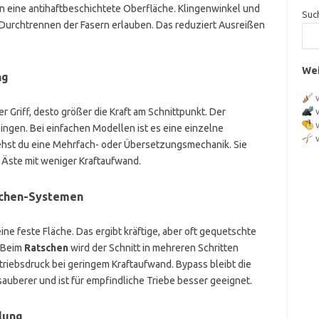
n eine antihaftbeschichtete Oberfläche. Klingenwinkel und
Suc
s Durchtrennen der Fasern erlauben. Das reduziert Ausreißen
Wei
ng
r Griff, desto größer die Kraft am Schnittpunkt. Der
lingen. Bei einfachen Modellen ist es eine einzelne
iehst du eine Mehrfach- oder Übersetzungsmechanik. Sie
e Äste mit weniger Kraftaufwand.
schen-Systemen
eine feste Fläche. Das ergibt kräftige, aber oft gequetschte
. Beim
Ratschen
wird der Schnitt in mehreren Schritten
triebsdruck bei geringem Kraftaufwand. Bypass bleibt die
sauberer und ist für empfindliche Triebe besser geeignet.
lung