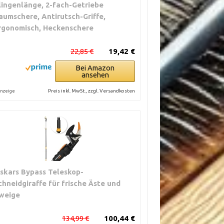
lingenlänge, 2-fach-Getriebe
aumschere, Antirutsch-Griffe,
rgonomisch, Heckenschere
22,85 €
19,42 €
Bei Amazon
ansehen
Preis inkl. MwSt., zzgl. Versandkosten
nzeige
iskars Bypass Teleskop-
chneidgiraffe für frische Äste und
weige
134,99 €
100,44 €