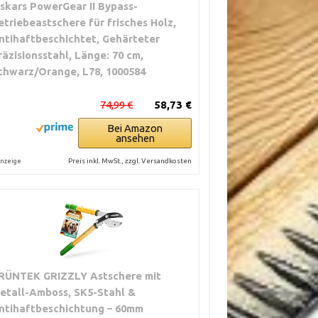
iskars PowerGear II Bypass-
etriebeastschere für frisches Holz,
ntihaftbeschichtet, Gehärteter
räzisionsstahl, Länge: 70 cm,
chwarz/Orange, L78, 1000584
74,99 €
58,73 €
Bei Amazon
ansehen
Preis inkl. MwSt., zzgl. Versandkosten
nzeige
RÜNTEK GRIZZLY Astschere mit
etall-Amboss, SK5-Stahl &
ntihaftbeschichtung – 60mm