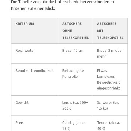
Die Tabelle zeigt dir die Unterschiede bei verschiedenen
Kriterien auf einen Blick:
KRITERIUM
ASTSCHERE
ASTSCHERE
OHNE
MIT
TELESKOPSTIEL
TELESKOPSTIEL
Reichweite
Bis ca. 40 cm
Bis ca. 2 m oder
mehr
Benutzerfreundlichkeit
Einfach, gute
Etwas
Kontrolle
komplexer,
Beweglichkeit
eingeschränkt
Gewicht
Leicht (ca. 300–
Schwerer (bis
500 g)
1,5 kg)
Preis
Günstig (ab ca.
Teurer (ab ca.
15 €)
40 €)