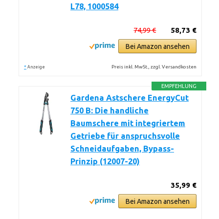
L78, 1000584
74,99 €
58,73 €
Bei Amazon ansehen
*
Preis inkl. MwSt., zzgl. Versandkosten
Anzeige
EMPFEHLUNG
Gardena Astschere EnergyCut
750 B: Die handliche
Baumschere mit integriertem
Getriebe für anspruchsvolle
Schneidaufgaben, Bypass-
Prinzip (12007-20)
35,99 €
Bei Amazon ansehen