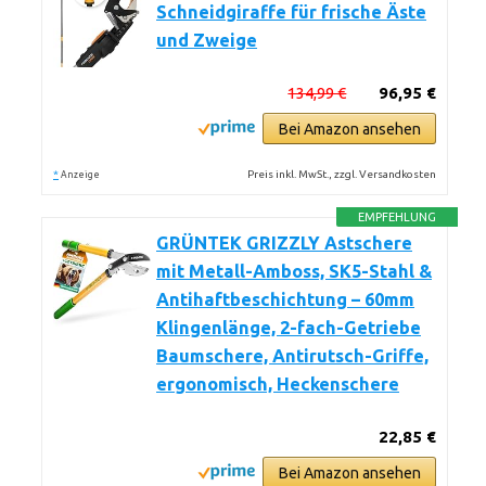
Schneidgiraffe für frische Äste
und Zweige
134,99 €
96,95 €
Bei Amazon ansehen
*
Preis inkl. MwSt., zzgl. Versandkosten
Anzeige
EMPFEHLUNG
GRÜNTEK GRIZZLY Astschere
mit Metall-Amboss, SK5-Stahl &
Antihaftbeschichtung – 60mm
Klingenlänge, 2-fach-Getriebe
Baumschere, Antirutsch-Griffe,
ergonomisch, Heckenschere
22,85 €
Bei Amazon ansehen