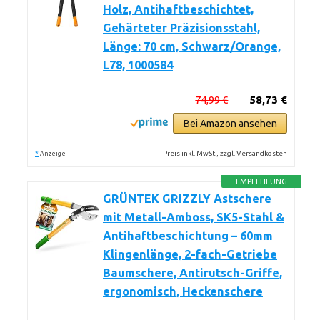
Holz, Antihaftbeschichtet,
Gehärteter Präzisionsstahl,
Länge: 70 cm, Schwarz/Orange,
L78, 1000584
74,99 €
58,73 €
Bei Amazon ansehen
*
Preis inkl. MwSt., zzgl. Versandkosten
Anzeige
EMPFEHLUNG
GRÜNTEK GRIZZLY Astschere
mit Metall-Amboss, SK5-Stahl &
Antihaftbeschichtung – 60mm
Klingenlänge, 2-fach-Getriebe
Baumschere, Antirutsch-Griffe,
ergonomisch, Heckenschere