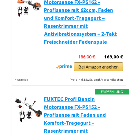
Motorsense FX-PS162 –
Profisense mit 62ccm, Faden
und Komfort-Tragegurt –
Rasentrimmer mit
Antivibrationssystem – 2-Takt
Freischneider Fadenspule
186,00 €
169,00 €
Bei Amazon ansehen
*
Preis inkl. MwSt., zzgl. Versandkosten
Anzeige
EMPFEHLUNG
FUXTEC Profi Benzin
Motorsense FX-PS152 –
Profisense mit Faden und
Komfort-Tragegurt –
Rasentrimmer mit