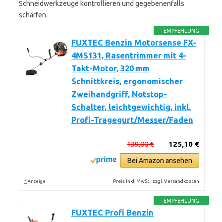
Schneidwerkzeuge kontrollieren und gegebenenfalls
schärfen.
EMPFEHLUNG
FUXTEC Benzin Motorsense FX-
4MS131, Rasentrimmer mit 4-
Takt-Motor, 320 mm
Schnittkreis, ergonomischer
Zweihandgriff, Notstop-
Schalter, leichtgewichtig, inkl.
Profi-Tragegurt/Messer/Faden
139,00 €
125,10 €
Bei Amazon ansehen
*
Preis inkl. MwSt., zzgl. Versandkosten
Anzeige
EMPFEHLUNG
FUXTEC Profi Benzin