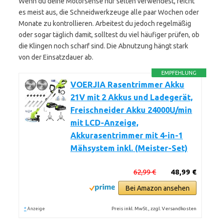
Wenn du deine Motorsense nur selten verwendest, reicht
es meist aus, die Schneidwerkzeuge alle paar Wochen oder
Monate zu kontrollieren. Arbeitest du jedoch regelmäßig
oder sogar täglich damit, solltest du viel häufiger prüfen, ob
die Klingen noch scharf sind. Die Abnutzung hängt stark
von der Einsatzdauer ab.
EMPFEHLUNG
VOERJIA Rasentrimmer Akku
21V mit 2 Akkus und Ladegerät,
Freischneider Akku 24000U/min
mit LCD-Anzeige,
Akkurasentrimmer mit 4-in-1
Mähsystem inkl. (Meister-Set)
62,99 €
48,99 €
Bei Amazon ansehen
*
Preis inkl. MwSt., zzgl. Versandkosten
Anzeige