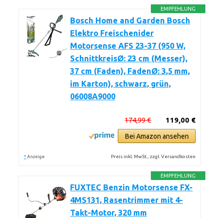
EMPFEHLUNG
Bosch Home and Garden Bosch
Elektro Freischenider
Motorsense AFS 23-37 (950 W,
SchnittkreisØ: 23 cm (Messer),
37 cm (Faden), FadenØ: 3,5 mm,
im Karton), schwarz, grün,
06008A9000
174,99 €
119,00 €
Bei Amazon ansehen
*
Preis inkl. MwSt., zzgl. Versandkosten
Anzeige
EMPFEHLUNG
FUXTEC Benzin Motorsense FX-
4MS131, Rasentrimmer mit 4-
Takt-Motor, 320 mm