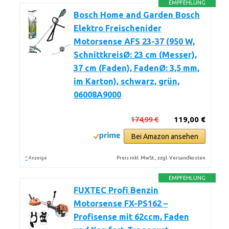
EMPFEHLUNG
Bosch Home and Garden Bosch
Elektro Freischenider
Motorsense AFS 23-37 (950 W,
SchnittkreisØ: 23 cm (Messer),
37 cm (Faden), FadenØ: 3,5 mm,
im Karton), schwarz, grün,
06008A9000
174,99 €
119,00 €
Bei Amazon ansehen
*
Preis inkl. MwSt., zzgl. Versandkosten
Anzeige
EMPFEHLUNG
FUXTEC Profi Benzin
Motorsense FX-PS162 –
Profisense mit 62ccm, Faden