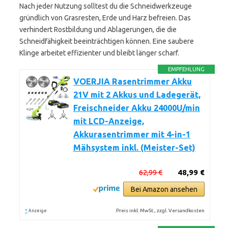
Nach jeder Nutzung solltest du die Schneidwerkzeuge
gründlich von Grasresten, Erde und Harz befreien. Das
verhindert Rostbildung und Ablagerungen, die die
Schneidfähigkeit beeinträchtigen können. Eine saubere
Klinge arbeitet effizienter und bleibt länger scharf.
EMPFEHLUNG
VOERJIA Rasentrimmer Akku
21V mit 2 Akkus und Ladegerät,
Freischneider Akku 24000U/min
mit LCD-Anzeige,
Akkurasentrimmer mit 4-in-1
Mähsystem inkl. (Meister-Set)
62,99 €
48,99 €
Bei Amazon ansehen
*
Preis inkl. MwSt., zzgl. Versandkosten
Anzeige