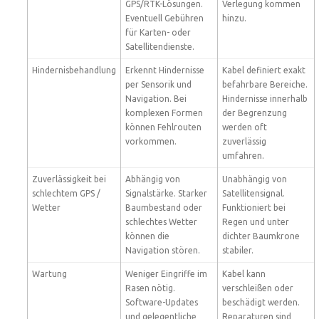
GPS/RTK-Lösungen.
Verlegung kommen
Eventuell Gebühren
hinzu.
für Karten- oder
Satellitendienste.
Hindernisbehandlung
Erkennt Hindernisse
Kabel definiert exakt
per Sensorik und
befahrbare Bereiche.
Navigation. Bei
Hindernisse innerhalb
komplexen Formen
der Begrenzung
können Fehlrouten
werden oft
vorkommen.
zuverlässig
umfahren.
Zuverlässigkeit bei
Abhängig von
Unabhängig von
schlechtem GPS /
Signalstärke. Starker
Satellitensignal.
Wetter
Baumbestand oder
Funktioniert bei
schlechtes Wetter
Regen und unter
können die
dichter Baumkrone
Navigation stören.
stabiler.
Wartung
Weniger Eingriffe im
Kabel kann
Rasen nötig.
verschleißen oder
Software-Updates
beschädigt werden.
und gelegentliche
Reparaturen sind