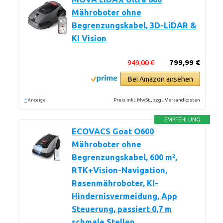
Mähroboter ohne
Begrenzungskabel, 3D-LiDAR &
KI Vision
949,00 €
799,99 €
Bei Amazon ansehen
*
Preis inkl. MwSt., zzgl. Versandkosten
Anzeige
EMPFEHLUNG
ECOVACS Goat O600
Mähroboter ohne
Begrenzungskabel, 600 m²,
RTK+Vision-Navigation,
Rasenmähroboter, KI-
Hindernisvermeidung, App
Steuerung, passiert 0,7 m
schmale Stellen