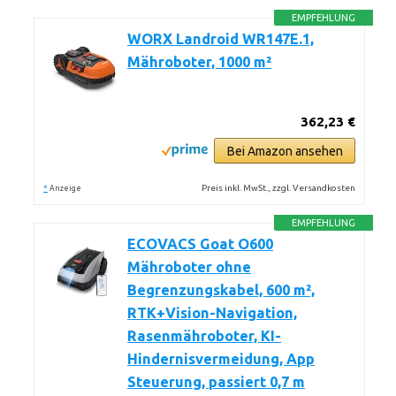
EMPFEHLUNG
WORX Landroid WR147E.1,
Mähroboter, 1000 m²
362,23 €
Bei Amazon ansehen
*
Preis inkl. MwSt., zzgl. Versandkosten
Anzeige
EMPFEHLUNG
ECOVACS Goat O600
Mähroboter ohne
Begrenzungskabel, 600 m²,
RTK+Vision-Navigation,
Rasenmähroboter, KI-
Hindernisvermeidung, App
Steuerung, passiert 0,7 m