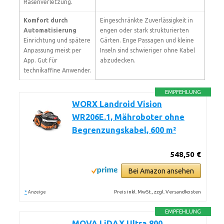
Rasenverletzung.
Komfort durch
Eingeschränkte Zuverlässigkeit in
Automatisierung
engen oder stark strukturierten
Einrichtung und spätere
Gärten. Enge Passagen und kleine
Anpassung meist per
Inseln sind schwieriger ohne Kabel
App. Gut für
abzudecken.
technikaffine Anwender.
EMPFEHLUNG
WORX Landroid Vision
WR206E.1, Mähroboter ohne
Begrenzungskabel, 600 m²
548,50 €
Bei Amazon ansehen
*
Preis inkl. MwSt., zzgl. Versandkosten
Anzeige
EMPFEHLUNG
MOVA LiDAX Ultra 800