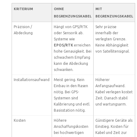
KRITERIUM
OHNE
MIT
BEGRENZUNGSKABEL
BEGRENZUNGSKABEL
Präzision /
Hängt von GPS/RTK
Sehr präzise
Abdeckung
oder Sensorik ab.
innerhalb der
Systeme wie
verlegten Grenze.
EPOS/RTK
erreichen
Keine Abhängigkeit
hohe Genauigkeit. Bei
von Satellitensignal.
schwachem Empfang
kann die Abdeckung
schwanken.
Installationsaufwand
Meist gering. Kein
Höherer
Einbau in den Rasen
Anfangsaufwand.
nötig. Bei GPS-
Kabel verlegen kostet
Systemen sind
Zeit. Danach stabil
Kalibrierung und evtl.
und wartungsarm.
Basisstation nötig.
Kosten
Höhere
Günstigere Geräte als
Anschaffungskosten
Einstieg. Kosten für
bei hochwertigen
Kabel und Zeit zur