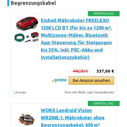
Begrenzungskabel
EMPFEHLUNG
Einhell Mähroboter FREELEXO
1200 LCD BT (für bis zu 1200 m²,
Multizonen-Mäher, Bluetooth
App-Steuerung, für Steigungen
bis 35%, inkl. PXC-Akku und
Installationszubehör)
440,00 €
337,00 €
Bei Amazon ansehen
*
Preis inkl. MwSt., zzgl. Versandkosten
Anzeige
EMPFEHLUNG
WORX Landroid Vision
WR206E.1, Mähroboter ohne
Begrenzungskabel, 600 m²