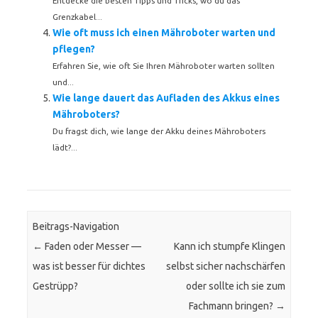
Entdecke die besten Tipps und Tricks, wo du das
Grenzkabel...
Wie oft muss ich einen Mähroboter warten und
pflegen?
Erfahren Sie, wie oft Sie Ihren Mähroboter warten sollten
und...
Wie lange dauert das Aufladen des Akkus eines
Mähroboters?
Du fragst dich, wie lange der Akku deines Mähroboters
lädt?...
Beitrags-Navigation
←
Faden oder Messer —
Kann ich stumpfe Klingen
was ist besser für dichtes
selbst sicher nachschärfen
Gestrüpp?
oder sollte ich sie zum
Fachmann bringen?
→