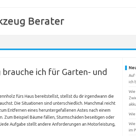
kzeug Berater
Neu
 brauche ich für Garten- und
Auf 
ich
Wie 
nnholz fürs Haus bereitstellst, stellst du dir irgendwann die
Zwi
auchst. Die Situationen sind unterschiedlich. Manchmal reicht
akk
 zum Entfernen eines heruntergefallenen Astes nach einem
Wie 
n. Zum Beispiel Bäume fällen, Sturmschäden beseitigen oder
Wie
Jede Aufgabe stellt andere Anforderungen an Motorleistung,
im 