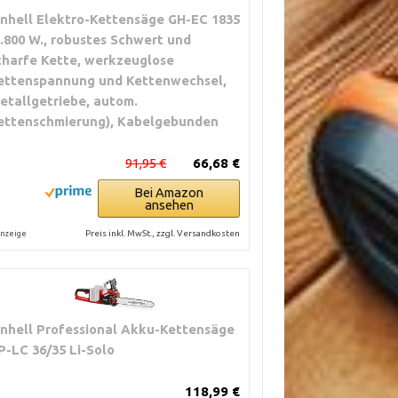
inhell Elektro-Kettensäge GH-EC 1835
1.800 W., robustes Schwert und
charfe Kette, werkzeuglose
ettenspannung und Kettenwechsel,
etallgetriebe, autom.
ettenschmierung), Kabelgebunden
91,95 €
66,68 €
Bei Amazon
ansehen
Preis inkl. MwSt., zzgl. Versandkosten
nzeige
inhell Professional Akku-Kettensäge
P-LC 36/35 Li-Solo
118,99 €