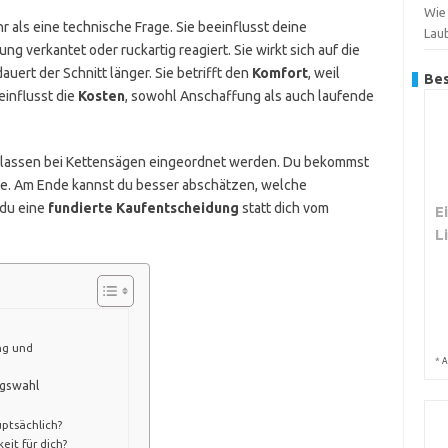
Wie
r als eine technische Frage. Sie beeinflusst deine
Lau
ung verkantet oder ruckartig reagiert. Sie wirkt sich auf die
uert der Schnitt länger. Sie betrifft den
Komfort
, weil
Bes
influsst die
Kosten
, sowohl Anschaffung als auch laufende
gsklassen bei Kettensägen eingeordnet werden. Du bekommst
lle. Am Ende kannst du besser abschätzen, welche
t du eine
fundierte Kaufentscheidung
statt dich vom
E
L
ng und
*
A
ngswahl
ptsächlich?
eit für dich?