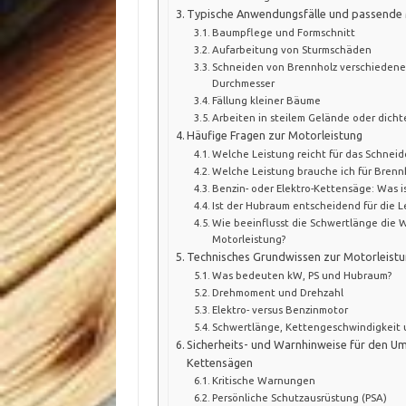
Typische Anwendungsfälle und passende 
Baumpflege und Formschnitt
Aufarbeitung von Sturmschäden
Schneiden von Brennholz verschiedene
Durchmesser
Fällung kleiner Bäume
Arbeiten in steilem Gelände oder dic
Häufige Fragen zur Motorleistung
Welche Leistung reicht für das Schneid
Welche Leistung brauche ich für Brennh
Benzin- oder Elektro-Kettensäge: Was is
Ist der Hubraum entscheidend für die L
Wie beeinflusst die Schwertlänge die 
Motorleistung?
Technisches Grundwissen zur Motorleist
Was bedeuten kW, PS und Hubraum?
Drehmoment und Drehzahl
Elektro- versus Benzinmotor
Schwertlänge, Kettengeschwindigkeit
Sicherheits- und Warnhinweise für den U
Kettensägen
Kritische Warnungen
Persönliche Schutzausrüstung (PSA)