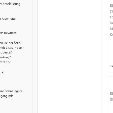
Motorleistung
E
(
s
r Arten und
K
M
htem Bewuchs
K
en kleiner Äste?
olz bis 30–40 cm?
t besser?
eistung?
Wahl der
*
A
ung
 und Schneidgüte
E
mgang mit
G