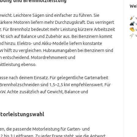
bung und Brennholzleistung
Wei
wicht. Leichtere Sägen sind einfacher zu führen. Sie
ärkere Motoren liefern mehr Durchzugskraft. Das verringert
z. Für Brennholz bedeutet mehr Leistung kürzere Arbeitszeit
irkt sich auf Balance und Zubehör aus. Bei Benzinern kommt
d hinzu. Elektro- und Akku-Modelle liefern konstante
kW hilft zu vergleichen. Hubraumangaben bei Benzinern sind
allein entscheidend. Motordrehmoment und
ittleistung ebenso.
sse nach deinem Einsatz. Für gelegentliche Gartenarbeit
 Brennholzschneiden sind 1,5–2,5 kW empfehlenswert. Für
 kW. Achte zusätzlich auf Gewicht, Balance und
otorleistungswahl
fen, die passende Motorleistung für Garten- und
bis 3 Leitfragen. Zu jeder Frage steht, wie die Antwort