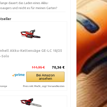
 lange dauert das Laden eines Akku-
bsaugers und reicht es für meinen Garten?
tseller
inhell Akku-Kettensäge GE-LC 18/25
i-Solo
111,95 €
70,36 €
Bei Amazon
ansehen
Preis inkl. MwSt., zzgl. Versandkosten
nzeige