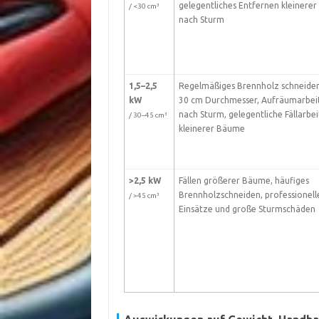
gelegentliches Entfernen kleinerer
/ <30 cm³
nach Sturm
1,5–2,5
Regelmäßiges Brennholz schneiden 
kW
30 cm Durchmesser, Aufräumarbei
nach Sturm, gelegentliche Fällarbe
/ 30–45 cm³
kleinerer Bäume
>2,5 kW
Fällen größerer Bäume, häufiges
Brennholzschneiden, professionell
/ >45 cm³
Einsätze und große Sturmschäden