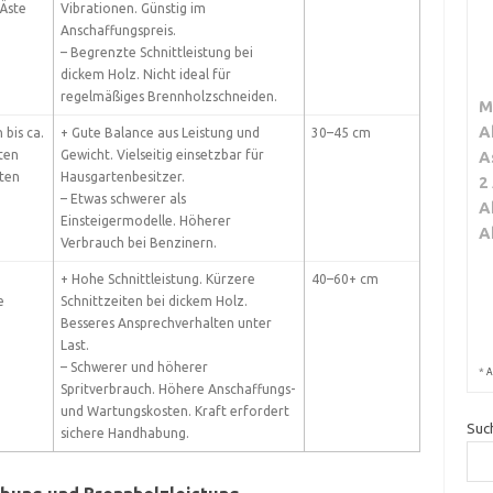
 Äste
Vibrationen. Günstig im
Anschaffungspreis.
– Begrenzte Schnittleistung bei
dickem Holz. Nicht ideal für
regelmäßiges Brennholzschneiden.
M
A
bis ca.
+ Gute Balance aus Leistung und
30–45 cm
ten
Gewicht. Vielseitig einsetzbar für
A
iten
Hausgartenbesitzer.
2
– Etwas schwerer als
A
Einsteigermodelle. Höherer
A
Verbrauch bei Benzinern.
+ Hohe Schnittleistung. Kürzere
40–60+ cm
e
Schnittzeiten bei dickem Holz.
Besseres Ansprechverhalten unter
Last.
– Schwerer und höherer
*
A
Spritverbrauch. Höhere Anschaffungs-
und Wartungskosten. Kraft erfordert
Suc
sichere Handhabung.