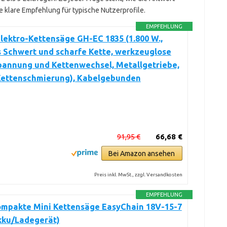
e klare Empfehlung für typische Nutzerprofile.
EMPFEHLUNG
Elektro-Kettensäge GH-EC 1835 (1.800 W.,
 Schwert und scharfe Kette, werkzeuglose
pannung und Kettenwechsel, Metallgetriebe,
Kettenschmierung), Kabelgebunden
91,95 €
66,68 €
Bei Amazon ansehen
Preis inkl. MwSt., zzgl. Versandkosten
EMPFEHLUNG
ompakte Mini Kettensäge EasyChain 18V-15-7
kku/Ladegerät)