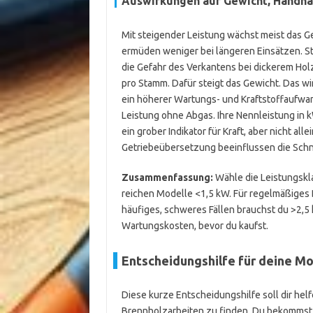
Auswirkungen auf Gewicht, Handha
Mit steigender Leistung wächst meist das Ge
ermüden weniger bei längeren Einsätzen. St
die Gefahr des Verkantens bei dickerem Hol
pro Stamm. Dafür steigt das Gewicht. Das w
ein höherer Wartungs- und Kraftstoffaufwan
Leistung ohne Abgas. Ihre Nennleistung in 
ein grober Indikator für Kraft, aber nicht 
Getriebeübersetzung beeinflussen die Schn
Zusammenfassung:
Wähle die Leistungskla
reichen Modelle <1,5 kW. Für regelmäßiges
häufiges, schweres Fällen brauchst du >2,5
Wartungskosten, bevor du kaufst.
Entscheidungshilfe für deine M
Diese kurze Entscheidungshilfe soll dir hel
Brennholzarbeiten zu finden. Du bekommst 2 