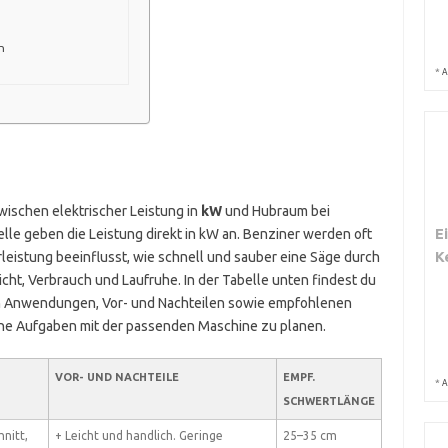
n
*
A
ischen elektrischer Leistung in
kW
und Hubraum bei
E
elle geben die Leistung direkt in kW an. Benziner werden oft
K
leistung beeinflusst, wie schnell und sauber eine Säge durch
ht, Verbrauch und Laufruhe. In der Tabelle unten findest du
en Anwendungen, Vor- und Nachteilen sowie empfohlenen
ine Aufgaben mit der passenden Maschine zu planen.
VOR- UND NACHTEILE
EMPF.
*
A
SCHWERTLÄNGE
nitt,
+ Leicht und handlich. Geringe
25–35 cm