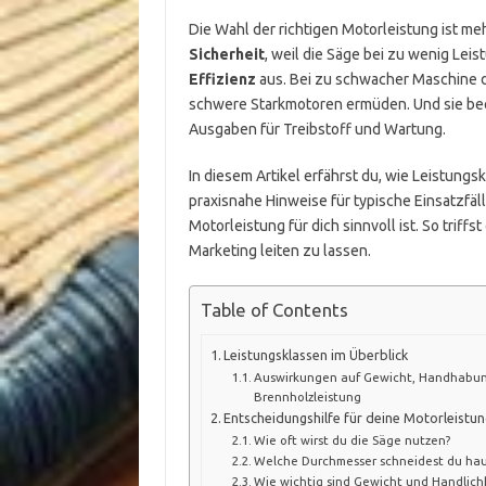
Die Wahl der richtigen Motorleistung ist meh
Sicherheit
, weil die Säge bei zu wenig Leist
Effizienz
aus. Bei zu schwacher Maschine da
schwere Starkmotoren ermüden. Und sie bee
Ausgaben für Treibstoff und Wartung.
In diesem Artikel erfährst du, wie Leistun
praxisnahe Hinweise für typische Einsatzfä
Motorleistung für dich sinnvoll ist. So triffs
Marketing leiten zu lassen.
Table of Contents
Leistungsklassen im Überblick
Auswirkungen auf Gewicht, Handhabu
Brennholzleistung
Entscheidungshilfe für deine Motorleistu
Wie oft wirst du die Säge nutzen?
Welche Durchmesser schneidest du hau
Wie wichtig sind Gewicht und Handlichk