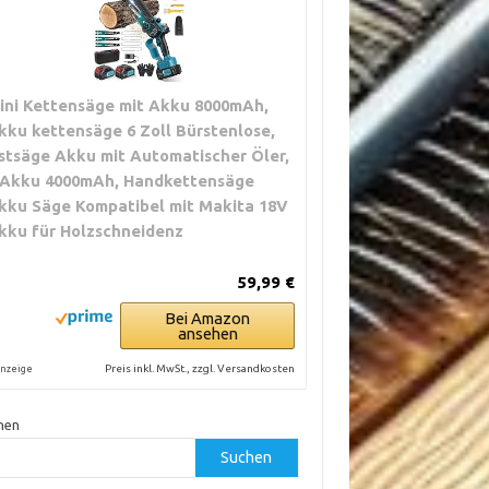
ini Kettensäge mit Akku 8000mAh,
kku kettensäge 6 Zoll Bürstenlose,
stsäge Akku mit Automatischer Öler,
 Akku 4000mAh, Handkettensäge
kku Säge Kompatibel mit Makita 18V
kku für Holzschneidenz
59,99 €
Bei Amazon
ansehen
Preis inkl. MwSt., zzgl. Versandkosten
nzeige
hen
Suchen