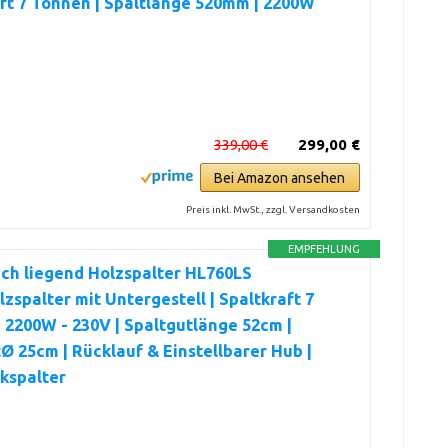
ft 7 Tonnen | Spaltlänge 520mm | 2200W
g
339,00 €
299,00 €
Bei Amazon ansehen
Preis inkl. MwSt., zzgl. Versandkosten
EMPFEHLUNG
ch liegend Holzspalter HL760LS
zspalter mit Untergestell | Spaltkraft 7
 2200W - 230V | Spaltgutlänge 52cm |
Ø 25cm | Rücklauf & Einstellbarer Hub |
kspalter