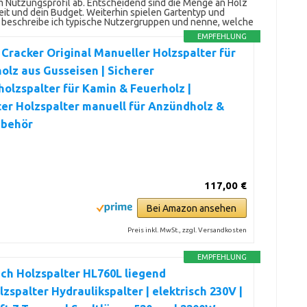
m Nutzungsprofil ab. Entscheidend sind die Menge an Holz
keit und dein Budget. Weiterhin spielen Gartentyp und
 beschreibe ich typische Nutzergruppen und nenne, welche
EMPFEHLUNG
 Cracker Original Manueller Holzspalter für
lz aus Gusseisen | Sicherer
lzspalter für Kamin & Feuerholz |
er Holzspalter manuell für Anzündholz &
behör
117,00 €
Bei Amazon ansehen
Preis inkl. MwSt., zzgl. Versandkosten
EMPFEHLUNG
ch Holzspalter HL760L liegend
zspalter Hydraulikspalter | elektrisch 230V |