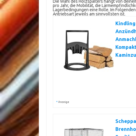
Die Wahl des Holzspalters hängt von deine
pro Jahr, die Mobilität, die Lärmempfindlich
Lagerbedingungen eine Rolle. Im Folgenden
Antriebsart jeweils am sinnvollsten ist.
Kindling
Anzündho
Anmachho
Kompakt
Kaminzu
*
Anzeige
Scheppa
Brennhol