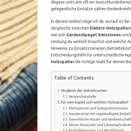
Abgase und Lärm oft ein Ausschlusskriteriu
gelegentliche Einsätze zählen Bedienkomfor
In diesem Artikel zeige ich dir, worauf es 
Vergleiche zwischen
Elektro-Holzspalter
wie sich
Geräuschpegel
,
Emissionen
und
Leistung du wirklich brauchst und welche 
Hinweise zu Einsatzszenarien, Betriebskost
Entscheidungshilfe für unterschiedliche Nut
Holzspalter
die richtige Wahl für deinen Bed
Table of Contents
Vergleich der Antriebsarten
Vergleichstabelle
Für wen eignet sich welcher Holzspalter?
Kleingärtner und Gelegenheitsnutzer
Hausbesitzer mit regelmäßigem Bedarf
Gewerbliche Nutzer und landwirtschaft
Ältere Anwender und Lärmempfindlich
Budgetbewusste und Minimalisten