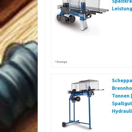
Spaltkra
Leistun
*
Anzeige
Scheppa
Brennhol
Tonnen |
Spaltgut
Hydrauli