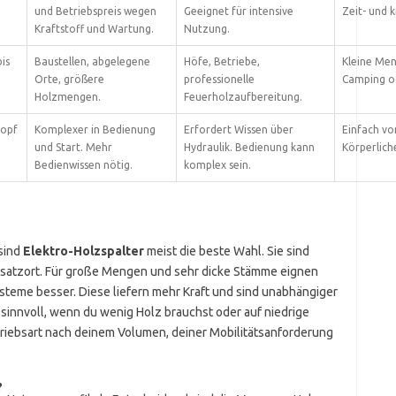
und Betriebspreis wegen
Geeignet für intensive
Zeit- und k
Kraftstoff und Wartung.
Nutzung.
is
Baustellen, abgelegene
Höfe, Betriebe,
Kleine Men
Orte, größere
professionelle
Camping o
Holzmengen.
Feuerholzaufbereitung.
nopf
Komplexer in Bedienung
Erfordert Wissen über
Einfach vo
und Start. Mehr
Hydraulik. Bedienung kann
Körperliche
Bedienwissen nötig.
komplex sein.
sind
Elektro-Holzspalter
meist die beste Wahl. Sie sind
insatzort. Für große Mengen und sehr dicke Stämme eignen
steme besser. Diese liefern mehr Kraft und sind unabhängiger
sinnvoll, wenn du wenig Holz brauchst oder auf niedrige
riebsart nach deinem Volumen, deiner Mobilitätsanforderung
?