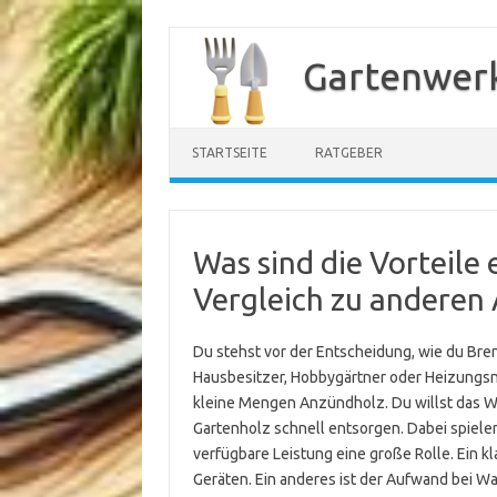
Zum
Inhalt
Gartenwer
springen
STARTSEITE
RATGEBER
Was sind die Vorteile 
Vergleich zu anderen 
Du stehst vor der Entscheidung, wie du Brenn
Hausbesitzer, Hobbygärtner oder Heizungsnu
kleine Mengen Anzündholz. Du willst das Win
Gartenholz schnell entsorgen. Dabei spiele
verfügbare Leistung eine große Rolle. Ein k
Geräten. Ein anderes ist der Aufwand bei War