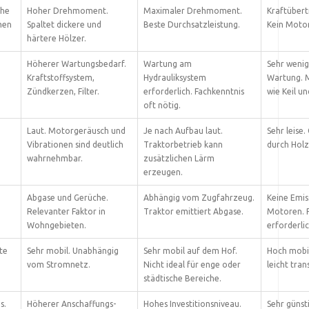
che
Hoher Drehmoment.
Maximaler Drehmoment.
Kraftübert
men
Spaltet dickere und
Beste Durchsatzleistung.
Kein Motor.
härtere Hölzer.
Höherer Wartungsbedarf.
Wartung am
Sehr wenig
Kraftstoffsystem,
Hydrauliksystem
Wartung. M
Zündkerzen, Filter.
erforderlich. Fachkenntnis
wie Keil un
oft nötig.
Laut. Motorgeräusch und
Je nach Aufbau laut.
Sehr leise
Vibrationen sind deutlich
Traktorbetrieb kann
durch Holz
wahrnehmbar.
zusätzlichen Lärm
erzeugen.
Abgase und Gerüche.
Abhängig vom Zugfahrzeug.
Keine Emis
Relevanter Faktor in
Traktor emittiert Abgase.
Motoren. P
Wohngebieten.
erforderlic
te
Sehr mobil. Unabhängig
Sehr mobil auf dem Hof.
Hoch mobil
vom Stromnetz.
Nicht ideal für enge oder
leicht tran
städtische Bereiche.
s.
Höherer Anschaffungs-
Hohes Investitionsniveau.
Sehr günst