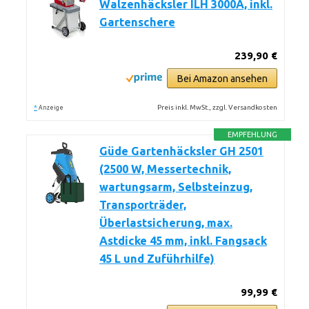
Walzenhäcksler ILH 3000A, inkl.
Gartenschere
239,90 €
Bei Amazon ansehen
*
Preis inkl. MwSt., zzgl. Versandkosten
Anzeige
EMPFEHLUNG
Güde Gartenhäcksler GH 2501
(2500 W, Messertechnik,
wartungsarm, Selbsteinzug,
Transporträder,
Überlastsicherung, max.
Astdicke 45 mm, inkl. Fangsack
45 L und Zuführhilfe)
99,99 €