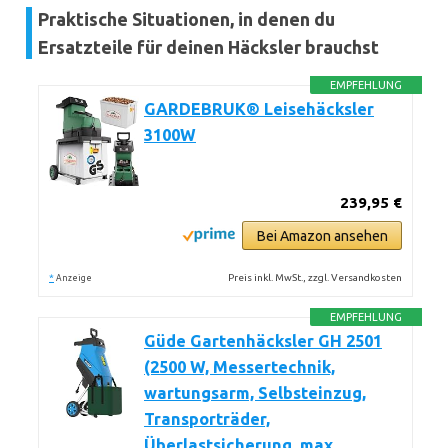
Praktische Situationen, in denen du
Ersatzteile für deinen Häcksler brauchst
EMPFEHLUNG
GARDEBRUK® Leisehäcksler
3100W
239,95 €
Bei Amazon ansehen
*
Preis inkl. MwSt., zzgl. Versandkosten
Anzeige
EMPFEHLUNG
Güde Gartenhäcksler GH 2501
(2500 W, Messertechnik,
wartungsarm, Selbsteinzug,
Transporträder,
Überlastsicherung, max.