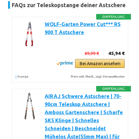
FAQs zur Teleskopstange deiner Astschere
EMPFEHLUNG
WOLF-Garten Power Cut*** RS
900 T Astschere
69,99 €
45,94 €
Bei Amazon ansehen
*
Preis inkl. MwSt., zzgl. Versandkosten
Anzeige
EMPFEHLUNG
AIRAJ Schwere Astschere | 70-
90cm Teleskop Astschere |
Amboss Gartenschere | Scharfe
SK5 Klinge | Schnelles
Schneiden | Beschneidet
Mühelos Äste(55mm Max) | für