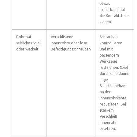
etwas
Isolierband auf
die Kontaktstelle
kleben.
Rohr hat
Verschlissene
Schrauben
seitliches Spiel
Innenrohre oder lose
kontrollieren
oder wackelt
Befestigungsschrauben
und mit
passendem
Werkzeug
festziehen. Spiel
durch eine dünne
Lage
Selbstklebeband
an der
Innenrohrkante
reduzieren. Bei
starkem
Verschleiß
Innenrohr
ersetzen.