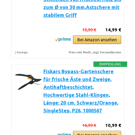
zum Ø von 30 mm,Astschere mit
stabilem Griff
15,99 €
14,99 €
Bei Amazon ansehen
*
Preis inkl. MwSt., zzgl. Versandkosten
Anzeige
EMPFEHLUNG
Fiskars Bypass-Gartenschere
für frische Äste und Zweige,
Antihaftbeschichtet,
Hochwertige Stahl-Klingen,
Länge: 20 cm, Schwarz/Orange,
SingleStep, P26, 1000567
16,99 €
10,99 €