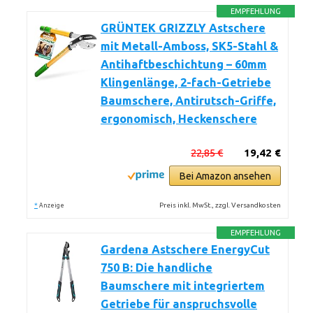
EMPFEHLUNG
GRÜNTEK GRIZZLY Astschere
mit Metall-Amboss, SK5-Stahl &
Antihaftbeschichtung – 60mm
Klingenlänge, 2-fach-Getriebe
Baumschere, Antirutsch-Griffe,
ergonomisch, Heckenschere
22,85 €
19,42 €
Bei Amazon ansehen
*
Preis inkl. MwSt., zzgl. Versandkosten
Anzeige
EMPFEHLUNG
Gardena Astschere EnergyCut
750 B: Die handliche
Baumschere mit integriertem
Getriebe für anspruchsvolle