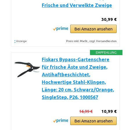
Frische und Verwelkte Zweige
30,99 €
Bei Amazon ansehen
*
Preis inkl. MwSt., zzgl. Versandkosten
Anzeige
EMPFEHLUNG
Fiskars Bypass-Gartenschere
für frische Äste und Zweige,
Antihaftbeschichtet,
Hochwertige Stahl-Klingen,
Länge: 20 cm, Schwarz/Orange,
SingleStep, P26, 1000567
16,99 €
10,99 €
Bei Amazon ansehen