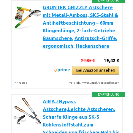
EMPFEHLUNG
GRÜNTEK GRIZZLY Astschere
mit Metall-Amboss, SK5-Stahl &
Antihaftbeschichtung – 60mm
Klingenlänge, 2-fach-Getriebe
Baumschere, Antirutsch-Griffe,
ergonomisch, Heckenschere
22,85 €
19,42 €
Bei Amazon ansehen
*
Preis inkl. MwSt., zzgl. Versandkosten
Anzeige
EMPFEHLUNG
AIRAJ Bypass
Astschere,Leichte Astscheren,
Scharfe Klinge aus SK-5
Kohlenstoffstahl,zum
Schneiden von frischem Holz bis