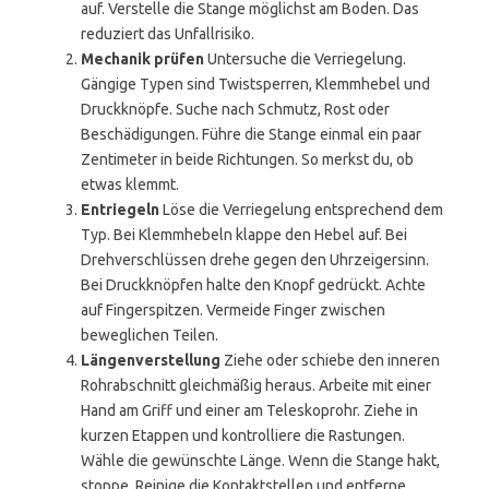
auf. Verstelle die Stange möglichst am Boden. Das
reduziert das Unfallrisiko.
Mechanik prüfen
Untersuche die Verriegelung.
Gängige Typen sind Twistsperren, Klemmhebel und
Druckknöpfe. Suche nach Schmutz, Rost oder
Beschädigungen. Führe die Stange einmal ein paar
Zentimeter in beide Richtungen. So merkst du, ob
etwas klemmt.
Entriegeln
Löse die Verriegelung entsprechend dem
Typ. Bei Klemmhebeln klappe den Hebel auf. Bei
Drehverschlüssen drehe gegen den Uhrzeigersinn.
Bei Druckknöpfen halte den Knopf gedrückt. Achte
auf Fingerspitzen. Vermeide Finger zwischen
beweglichen Teilen.
Längenverstellung
Ziehe oder schiebe den inneren
Rohrabschnitt gleichmäßig heraus. Arbeite mit einer
Hand am Griff und einer am Teleskoprohr. Ziehe in
kurzen Etappen und kontrolliere die Rastungen.
Wähle die gewünschte Länge. Wenn die Stange hakt,
stoppe. Reinige die Kontaktstellen und entferne